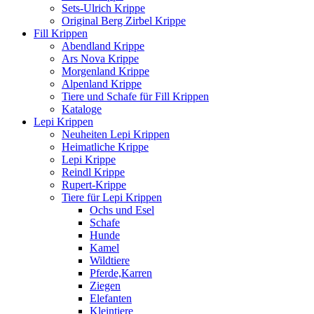
Sets-Ulrich Krippe
Original Berg Zirbel Krippe
Fill Krippen
Abendland Krippe
Ars Nova Krippe
Morgenland Krippe
Alpenland Krippe
Tiere und Schafe für Fill Krippen
Kataloge
Lepi Krippen
Neuheiten Lepi Krippen
Heimatliche Krippe
Lepi Krippe
Reindl Krippe
Rupert-Krippe
Tiere für Lepi Krippen
Ochs und Esel
Schafe
Hunde
Kamel
Wildtiere
Pferde,Karren
Ziegen
Elefanten
Kleintiere