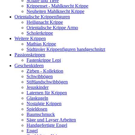
Schafe und Tiere
Krippenset - Mahlknecht Krippe
Neuheiten Mahlknecht Krippe
Orientalische Krippenfiguren
Heilignacht Krippe
Orientalische Krippe Armo
Scholerkrippe
Weitere Krippen
Mathias Krippe
Südtiroler Krippenfiguren handgeschnitzt
Passionskrippen
Fastenkrippe Lepi
Geschenkideen
Zirben - Kollektion
Schwibbögen
Stiftlandschwibbögen
Jesuskinder
Laternen für Krippen
Glaskugeln
Nostalgie Krippen
Spieldosen
Baumschmuck
Säge und Layser Arbeiten
Handgefertigte Engel
Engel