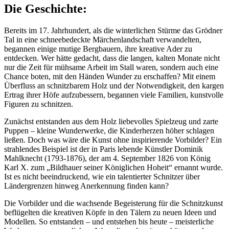
Die Geschichte:
Bereits im 17. Jahrhundert, als die winterlichen Stürme das Grödner
Tal in eine schneebedeckte Märchenlandschaft verwandelten,
begannen einige mutige Bergbauern, ihre kreative Ader zu
entdecken. Wer hätte gedacht, dass die langen, kalten Monate nicht
nur die Zeit für mühsame Arbeit im Stall waren, sondern auch eine
Chance boten, mit den Händen Wunder zu erschaffen? Mit einem
Überfluss an schnitzbarem Holz und der Notwendigkeit, den kargen
Ertrag ihrer Höfe aufzubessern, begannen viele Familien, kunstvolle
Figuren zu schnitzen.
Zunächst entstanden aus dem Holz liebevolles Spielzeug und zarte
Puppen – kleine Wunderwerke, die Kinderherzen höher schlagen
ließen. Doch was wäre die Kunst ohne inspirierende Vorbilder? Ein
strahlendes Beispiel ist der in Paris lebende Künstler Dominik
Mahlknecht (1793-1876), der am 4. September 1826 von König
Karl X. zum „Bildhauer seiner Königlichen Hoheit“ ernannt wurde.
Ist es nicht beeindruckend, wie ein talentierter Schnitzer über
Ländergrenzen hinweg Anerkennung finden kann?
Die Vorbilder und die wachsende Begeisterung für die Schnitzkunst
beflügelten die kreativen Köpfe in den Tälern zu neuen Ideen und
Modellen. So entstanden – und entstehen bis heute – meisterliche