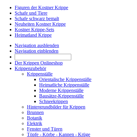
Figuren der Kostner Krippe
Schafe und Tiere
Schafe schwarz bemalt
Neuheiten Kostner Krippe
Kostner Krippe-Sets
Heimatland Krippe
Navigation ausblenden
Navigation einblenden
Der Krippen Onlineshop
Krippenzubehör
Krippenställe
Orientalische Krippenställe
Heimatliche Krippenställe
Moderne Krippenställe
Bausätze-Krippenställe
Schneekrippen
Hintergrundbilder für Krippen
Brunnen
Botanik
Elektrik
Fenster und Türen
Töpfe - Körbe - Kannen - Krüge