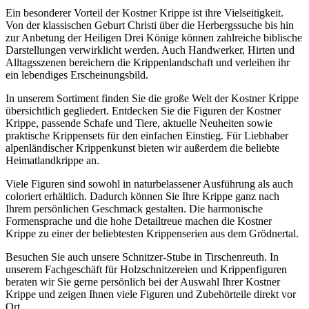
Ein besonderer Vorteil der Kostner Krippe ist ihre Vielseitigkeit.
Von der klassischen Geburt Christi über die Herbergssuche bis hin
zur Anbetung der Heiligen Drei Könige können zahlreiche biblische
Darstellungen verwirklicht werden. Auch Handwerker, Hirten und
Alltagsszenen bereichern die Krippenlandschaft und verleihen ihr
ein lebendiges Erscheinungsbild.
In unserem Sortiment finden Sie die große Welt der Kostner Krippe
übersichtlich gegliedert. Entdecken Sie die Figuren der Kostner
Krippe, passende Schafe und Tiere, aktuelle Neuheiten sowie
praktische Krippensets für den einfachen Einstieg. Für Liebhaber
alpenländischer Krippenkunst bieten wir außerdem die beliebte
Heimatlandkrippe an.
Viele Figuren sind sowohl in naturbelassener Ausführung als auch
coloriert erhältlich. Dadurch können Sie Ihre Krippe ganz nach
Ihrem persönlichen Geschmack gestalten. Die harmonische
Formensprache und die hohe Detailtreue machen die Kostner
Krippe zu einer der beliebtesten Krippenserien aus dem Grödnertal.
Besuchen Sie auch unsere Schnitzer-Stube in Tirschenreuth. In
unserem Fachgeschäft für Holzschnitzereien und Krippenfiguren
beraten wir Sie gerne persönlich bei der Auswahl Ihrer Kostner
Krippe und zeigen Ihnen viele Figuren und Zubehörteile direkt vor
Ort.