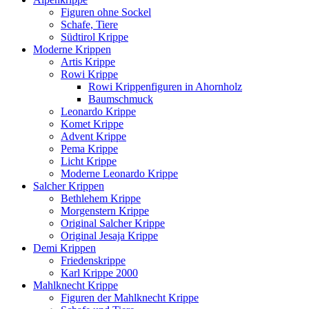
Figuren ohne Sockel
Schafe, Tiere
Südtirol Krippe
Moderne Krippen
Artis Krippe
Rowi Krippe
Rowi Krippenfiguren in Ahornholz
Baumschmuck
Leonardo Krippe
Komet Krippe
Advent Krippe
Pema Krippe
Licht Krippe
Moderne Leonardo Krippe
Salcher Krippen
Bethlehem Krippe
Morgenstern Krippe
Original Salcher Krippe
Original Jesaja Krippe
Demi Krippen
Friedenskrippe
Karl Krippe 2000
Mahlknecht Krippe
Figuren der Mahlknecht Krippe