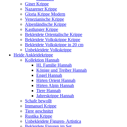
Giner Krippe
Nazarener Krippe
Gloria Krippe Modern
Venezianische Krippe
Alpenländische Krippe
Kastlunger Krippe
Bekleidete Orientalische Krippe
Bekleidete Volkskrippe Krippe
Bekleidete Volkskrippe in 20 cm
Unbekleidete Volkskrippe
Heide Ankleidekrippe
Kollektion Hannah
Hl. Familie Hannah
Könige und Treiber Hannah
Engel Hannah
Hirten Orient Hannah
Hirten Alpin Hannah
Tiere Hannah
Jahreskrippe Hannah
Schafe bewollt
Immanuel Krippe
Tiere geschnitzt
Rustika Krippe
Unbekleidete Figuren- Artistica
Bekleidete Figuren im Set