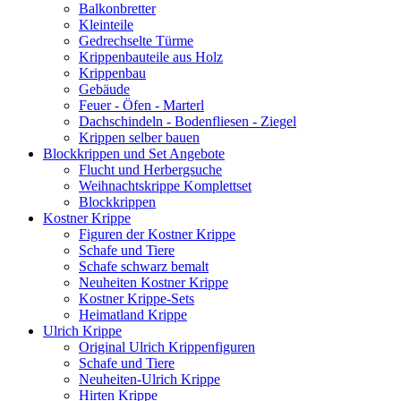
Balkonbretter
Kleinteile
Gedrechselte Türme
Krippenbauteile aus Holz
Krippenbau
Gebäude
Feuer - Öfen - Marterl
Dachschindeln - Bodenfliesen - Ziegel
Krippen selber bauen
Blockkrippen und Set Angebote
Flucht und Herbergsuche
Weihnachtskrippe Komplettset
Blockkrippen
Kostner Krippe
Figuren der Kostner Krippe
Schafe und Tiere
Schafe schwarz bemalt
Neuheiten Kostner Krippe
Kostner Krippe-Sets
Heimatland Krippe
Ulrich Krippe
Original Ulrich Krippenfiguren
Schafe und Tiere
Neuheiten-Ulrich Krippe
Hirten Krippe