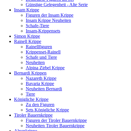
Günstige Gelegenheit - Alte Serie
Insam Krippe
Figuren der Insam Krippe
Insam Krippe Neuheiten
Schafe-Tiere
Insam-Krippensets
Simon Krippe
Rainell Krippe
Rainellfiguren
Krippenset-Rainell
Schafe und Tiere
Neuheiten
Alpina Zirbel Krippe
Bernardi Krippen
Nazareth Krippe
Bavaria Krippe
Neuheiten Bernardi
Tiere
Königliche Krippe
Zu den Figuren
Sets Königliche Krippe
Tiroler Bauernkrippe
Figuren der Tiroler Bauernkrippe
Neuheiten Tiroler Bauernkrippe
Alpenkrippe